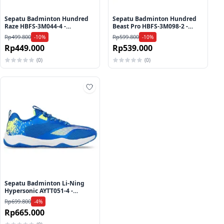
Sepatu Badminton Hundred
Sepatu Badminton Hundred
Raze HBFS-3M044-4 -
Beast Pro HBFS-3M098-2 -
Blue/White
White/Grey
Rp499.800
Rp599.800
-10%
-10%
Rp449.000
Rp539.000
(0)
(0)
ah ke wishlist
Tambah ke wishlist
Sepatu Badminton Li-Ning
Hypersonic AYTT051-4 -
Blue/Lime
Rp699.800
-4%
Rp665.000