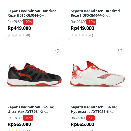
Sepatu Badminton Hundred
Sepatu Badminton Hundred
Raze HBFS-3M044-6 -
Raze HBFS-3M044-5 -
White/Black/Red
Red/Black/White
Rp499.800
Rp499.800
-10%
-10%
Rp449.000
Rp449.000
(0)
(0)
mbah ke wishlist
Tambah ke wishlist
Tamb
Sepatu Badminton Li-Ning
Sepatu Badminton Li-Ning
Ultra Max AYTS081-2 -
Hypersonic AYTT051-6 -
Black/Red
White/Red
Rp629.800
Rp699.800
-10%
-4%
Rp565.000
Rp665.000