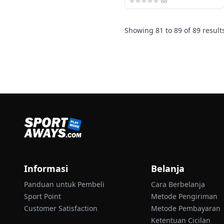
(0)
Showing
81
to
89
of
89
result
Informasi
Belanja
Panduan untuk Pembeli
Cara Berbelanja
Sport Point
Metode Pengiriman
Customer Satisfaction
Metode Pembayaran
Ketentuan Cicilan