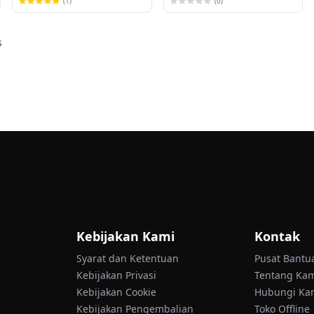
(1)
(0)
s
Kebijakan Kami
Kontak
Syarat dan Ketentuan
Pusat Bantu
Kebijakan Privasi
Tentang Ka
Kebijakan Cookie
Hubungi Ka
Kebijakan Pengembalian
Toko Offline