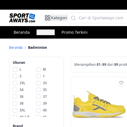
Kategori
Beranda
Brands
Promo Terkini
Beranda
/
Badminton
Ukuran
Menampilkan
81
–
89
dari
89
prod
L
M
S
1
2XL
33
Ta
34
35
36
37
38
39
3XL
40
40 1/3
41
41 2/3
42
Brand