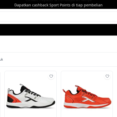
Dapatkan cashback Sport Points di tiap pembelian
uk
mbah ke wishlist
Tambah ke wishlist
Tamb