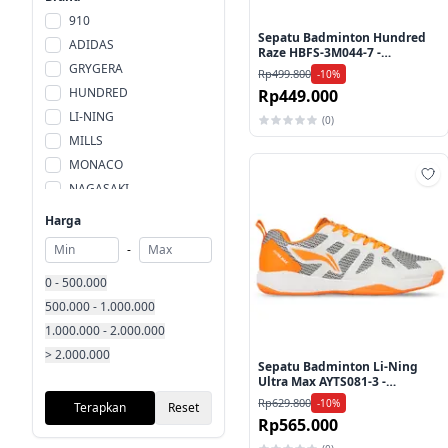
42 1/3
43
910
44
44 1/3
Sepatu Badminton Hundred
ADIDAS
Raze HBFS-3M044-7 -
45
46
Yellow/Grey
GRYGERA
Rp499.800
-10%
All Size
Allsize
HUNDRED
Rp449.000
L
M
LI-NING
(0)
S
Size
MILLS
UK 35
XL
MONACO
XS
XXL
NAGASAKI
Ta
NIKE
Harga
ORTUSEIGHT
-
SPECS
0 - 500.000
SPOTEC
500.000 - 1.000.000
YONEX
1.000.000 - 2.000.000
> 2.000.000
Sepatu Badminton Li-Ning
Ultra Max AYTS081-3 -
White/Orange
Rp629.800
-10%
Terapkan
Reset
Rp565.000