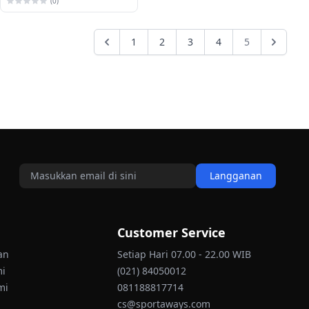
(0)
1
2
3
4
5
Langganan
Customer Service
an
Setiap Hari 07.00 - 22.00 WIB
mi
(021) 84050012
mi
081188817714
cs@sportaways.com