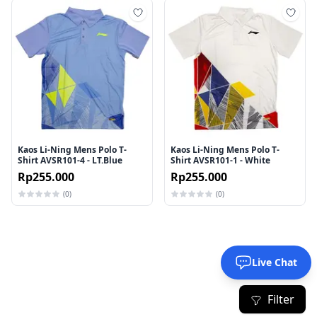
Tambah ke wishlist
Tamb
Kaos Li-Ning Mens Polo T-
Kaos Li-Ning Mens Polo T-
Shirt AVSR101-4 - LT.Blue
Shirt AVSR101-1 - White
Rp255.000
Rp255.000
(0)
(0)
Live Chat
Filter