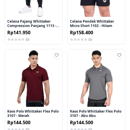
Celana Pajang Whittaker
Celana Pendek Whittaker
Compression Panjang 1113 -
Micro Short 1102 - Hitam
Hitam
Rp141.950
Rp158.400
(0)
(0)
Tambah ke wishlist
Tamb
Kaos Polo Whittaker Flex Polo
Kaos Polo Whittaker Flex Polo
3107 - Merah
3107 - Abu Abu
Rp144.500
Rp144.500
(0)
(0)