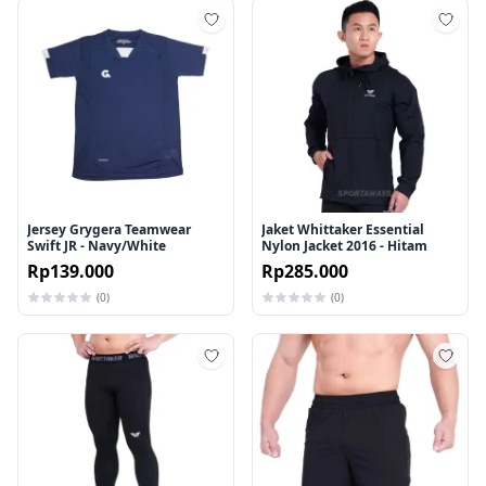
Tambah ke wishlist
Tamb
Jersey Grygera Teamwear
Jaket Whittaker Essential
Swift JR - Navy/White
Nylon Jacket 2016 - Hitam
Rp139.000
Rp285.000
(0)
(0)
Tambah ke wishlist
Tamb