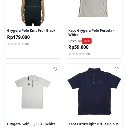
Grygera Polo Knit Pro - Black
Kaos Grygera Polo Persela -
White
Rp179.000
Rp99.000
-40%
(0)
Rp59.000
(0)
Tambah ke wishlist
Tamb
Grygera Golf SE JK 81 - White
Kaos Ortuseight Ortus Polo M