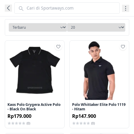
Tambah ke wishlist
Tamb
Kaos Polo Grygera Active Polo
Polo Whittaker Elite Polo 1119
- Black On Black
- Hitam
Rp179.000
Rp147.900
(0)
(0)