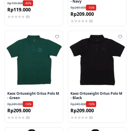
- Navy
Rp199.000
-40%
Rp249.000
-16%
Rp119.000
Rp209.000
(0)
(0)
Tambah ke wishlist
Tamb
Kaos Ortuseight Ortus Polo M
Kaos Ortuseight Ortus Polo M
- Green
- Black
Rp249.000
Rp249.000
-16%
-16%
Rp209.000
Rp209.000
(0)
(0)