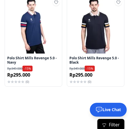
Tambah ke wishlist
Tamb
Polo Shirt Mills Revenge 5.0 -
Polo Shirt Mills Revenge 5.0 -
Navy
Black
Rp349.000
Rp349.000
-15%
-15%
Rp295.000
Rp295.000
(0)
(0)
Live Chat
Filter