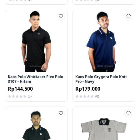
Tambah ke wishlist
Tamb
Kaos Polo Whittaker Flex Polo
Kaos Polo Grygera Polo Knit
3107 - Hitam
Pro - Navy
Rp144.500
Rp179.000
(0)
(0)
Tambah ke wishlist
Tamb