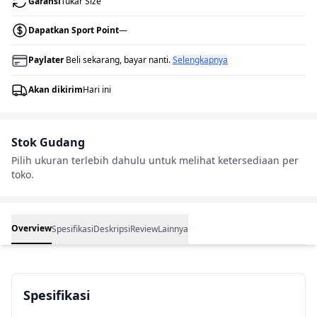
Garansi
Tukar Size
Dapatkan Sport Point
—
Paylater
Beli sekarang, bayar nanti.
Selengkapnya
Akan dikirim
Hari ini
Stok Gudang
Pilih ukuran terlebih dahulu untuk melihat ketersediaan per
toko.
Overview
Spesifikasi
Deskripsi
Review
Lainnya
Spesifikasi