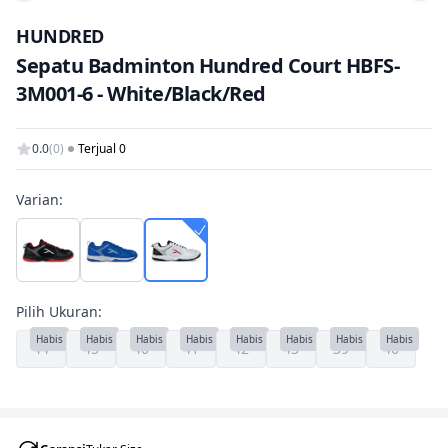
Tam
HUNDRED
Sepatu Badminton Hundred Court HBFS-
3M001-6 - White/Black/Red
0.0
(0)
Terjual 0
Varian:
Pilih Ukuran:
Habis
Habis
Habis
Habis
Habis
Habis
Habis
Habis
44
45
40
41
42
43
39
46