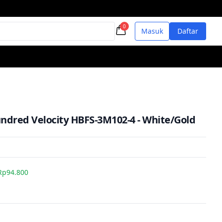
0
Masuk
Daftar
dred Velocity HBFS-3M102-4 - White/Gold
Rp94.800