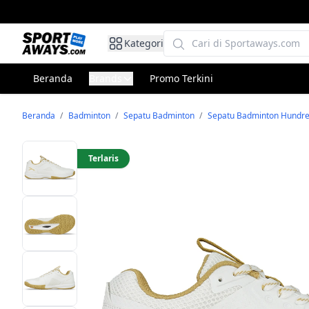
Kategori
Beranda
Brands
Promo Terkini
Beranda
/
Badminton
/
Sepatu Badminton
/
Sepatu Badminton Hundr
Terlaris