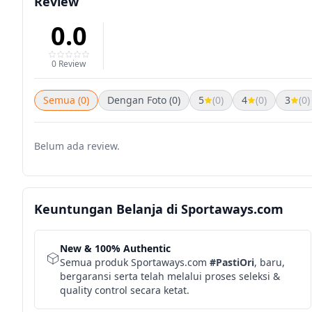
Review
0.0
0 Review
Semua (0)
Dengan Foto (0)
5
(0)
4
(0)
3
(0)
Belum ada review.
Keuntungan Belanja di Sportaways.com
New & 100% Authentic
Semua produk Sportaways.com
#PastiOri
, baru,
bergaransi serta telah melalui proses seleksi &
quality control secara ketat.