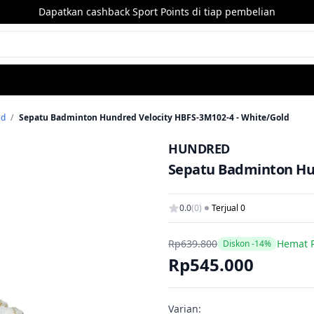
Dapatkan cashback Sport Points di tiap pembelian
ed
/
Sepatu Badminton Hundred Velocity HBFS-3M102-4 - White/Gold
HUNDRED
Sepatu Badminton Hun
0.0
(0)
Terjual 0
Rp639.800
Hemat 
Diskon -14%
Rp545.000
Varian: