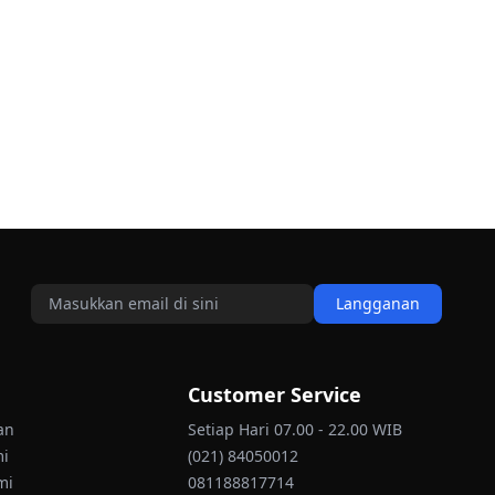
Langganan
Customer Service
an
Setiap Hari 07.00 - 22.00 WIB
mi
(021) 84050012
mi
081188817714