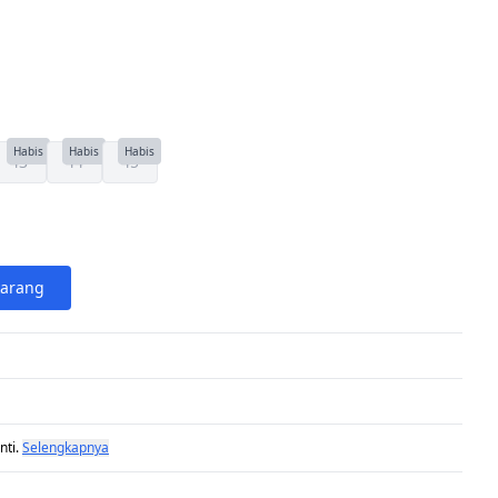
Habis
Habis
Habis
43
44
45
karang
nti.
Selengkapnya