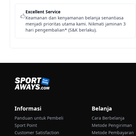
Excellent Service
Keamanan dan kenyamanan belanja senantiasa
menjadi prioritas utama kami. Nikmati jaminan 3
hari pengembalian* (S&K berlaku).
Informasi
Belanja
Panduan untuk Pembeli
Cara Berbelanja
Sport Point
Metode Pengiriman
Customer Satisfaction
Metode Pembayaran