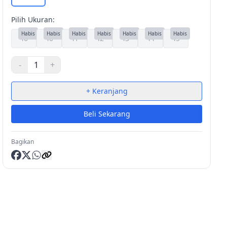
Pilih Ukuran:
Habis
Habis
Habis
Habis
Habis
Habis
Habis
46
40
41
42
43
44
45
-
1
+
+ Keranjang
Beli Sekarang
Bagikan