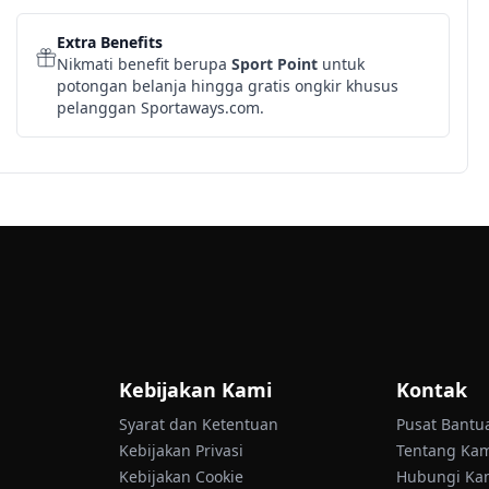
Extra Benefits
Nikmati benefit berupa
Sport Point
untuk
potongan belanja hingga gratis ongkir khusus
pelanggan Sportaways.com.
Kebijakan Kami
Kontak
Syarat dan Ketentuan
Pusat Bantu
Kebijakan Privasi
Tentang Ka
Kebijakan Cookie
Hubungi Ka