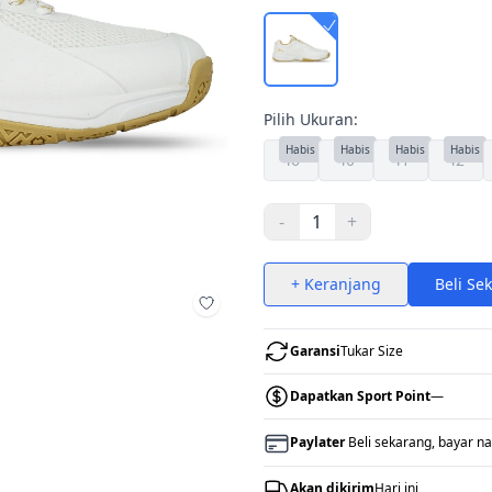
Pilih Ukuran:
Habis
Habis
Habis
Habis
46
40
41
42
-
1
+
+ Keranjang
Beli Se
Tambah ke wishlist
Garansi
Tukar Size
Dapatkan Sport Point
—
Paylater
Beli sekarang, bayar na
Akan dikirim
Hari ini