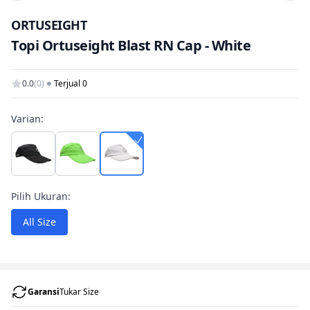
Tam
ORTUSEIGHT
Topi Ortuseight Blast RN Cap - White
0.0
(0)
Terjual 0
Varian:
Pilih Ukuran:
All Size
Garansi
Tukar Size