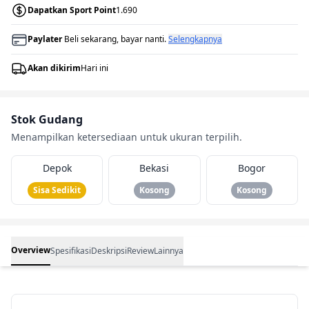
Dapatkan Sport Point
1.690
Paylater
Beli sekarang, bayar nanti.
Selengkapnya
Akan dikirim
Hari ini
Stok Gudang
Menampilkan ketersediaan untuk ukuran terpilih.
Depok
Bekasi
Bogor
Sisa Sedikit
Kosong
Kosong
Overview
Spesifikasi
Deskripsi
Review
Lainnya