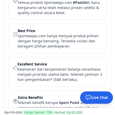
Semua produk Sportaways.com
#PastiOri
, baru,
bergaransi serta telah melalui proses seleksi &
quality control secara ketat.
Best Price
Sportaways.com hanya menjual produk pilihan
dengan harga bersaing. Tersedia cicilan dan
beragam pilihan pembayaran.
Excellent Service
Keamanan dan kenyamanan belanja senantiasa
menjadi prioritas utama kami. Nikmati jaminan 3
hari pengembalian* (S&K berlaku).
Extra Benefits
Live Chat
Nikmati benefit berupa
Sport Point
untuk
potongan belanja hingga gratis ongkir khusus
Rp199.000
Hemat Rp30.000
Harga Spesial -15%
pelanggan Sportaways.com.