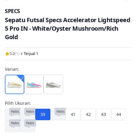
Tam
SPECS
Sepatu Futsal Specs Accelerator Lightspeed
5 Pro IN - White/Oyster Mushroom/Rich
Gold
5.0
(1)
Terjual 1
Varian:
Pilih Ukuran:
Habis
Habis
Habis
37
38
39
40
41
42
43
44
Habis
Habis
45
46