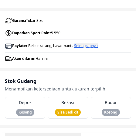
Garansi
Tukar Size
Dapatkan Sport Point
5.550
Paylater
Beli sekarang, bayar nanti.
Selengkapnya
Akan dikirim
Hari ini
Stok Gudang
Menampilkan ketersediaan untuk ukuran terpilih.
Depok
Bekasi
Bogor
Kosong
Sisa Sedikit
Kosong