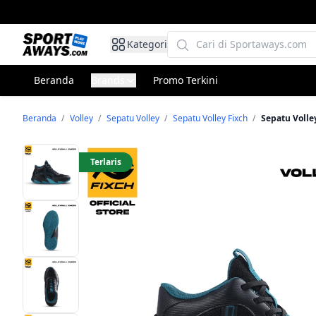
Kategori
Beranda
Brands
Promo Terkini
Beranda
/
Volley
/
Sepatu Volley
/
Sepatu Volley Fixch
/
Sepatu Volle
Terlaris