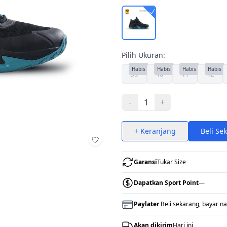
Pilih Ukuran:
Habis
Habis
Habis
Habis
39
40
41
42
-
1
+
+ Keranjang
Beli Se
Tambah ke wishlist
Garansi
Tukar Size
Dapatkan Sport Point
—
Paylater
Beli sekarang, bayar na
Akan dikirim
Hari ini