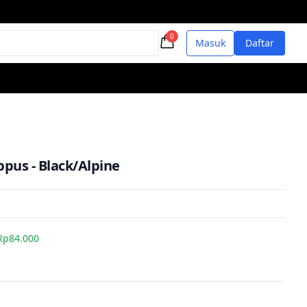
0
Masuk
Daftar
ppus - Black/Alpine
Rp84.000