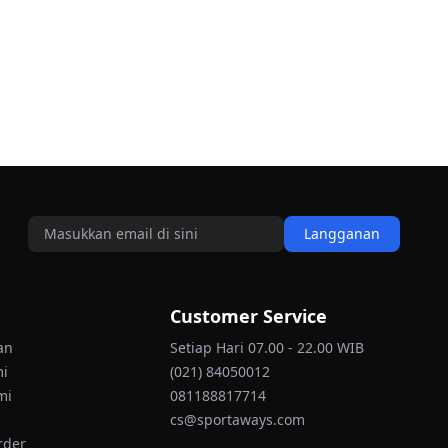
Langganan
Customer Service
an
Setiap Hari 07.00 - 22.00 WIB
mi
(021) 84050012
mi
081188817714
cs@sportaways.com
rder