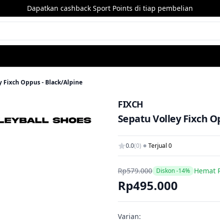
Dapatkan cashback Sport Points di tiap pembelian
y Fixch Oppus - Black/Alpine
FIXCH
Sepatu Volley Fixch O
0.0
(0)
Terjual 0
Rp579.000
Hemat 
Diskon -14%
Rp495.000
Varian: