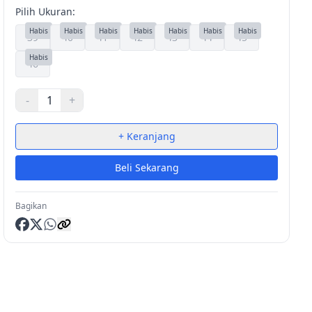
Pilih Ukuran:
Habis
Habis
Habis
Habis
Habis
Habis
Habis
39
40
41
42
43
44
45
Habis
46
-
1
+
+ Keranjang
Beli Sekarang
Bagikan