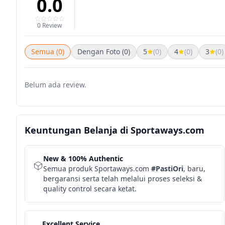
0.0
0 Review
Semua (0)
Dengan Foto (0)
5
(0)
4
(0)
3
(0)
Belum ada review.
Keuntungan Belanja di Sportaways.com
New & 100% Authentic
Semua produk Sportaways.com
#PastiOri
, baru,
bergaransi serta telah melalui proses seleksi &
quality control secara ketat.
Excellent Service