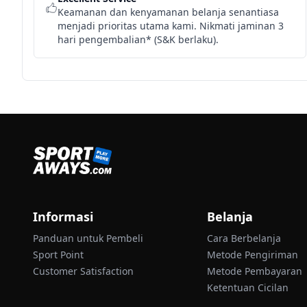
Keamanan dan kenyamanan belanja senantiasa
menjadi prioritas utama kami. Nikmati jaminan 3
hari pengembalian* (S&K berlaku).
Informasi
Belanja
Panduan untuk Pembeli
Cara Berbelanja
Sport Point
Metode Pengiriman
Customer Satisfaction
Metode Pembayaran
Ketentuan Cicilan