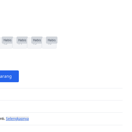
Habis
Habis
Habis
Habis
43
44
45
46
karang
nti.
Selengkapnya