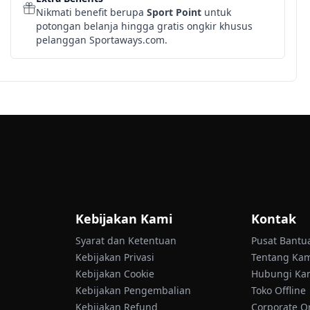
Nikmati benefit berupa
Sport Point
untuk
potongan belanja hingga gratis ongkir khusus
pelanggan Sportaways.com.
Kebijakan Kami
Kontak
Syarat dan Ketentuan
Pusat Bantu
Kebijakan Privasi
Tentang Ka
Kebijakan Cookie
Hubungi Ka
Kebijakan Pengembalian
Toko Offline
Kebijakan Refund
Corporate O