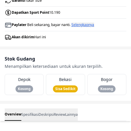
Garansi
Tukar Size
Dapatkan Sport Point
10.190
Paylater
Beli sekarang, bayar nanti.
Selengkapnya
Akan dikirim
Hari ini
Stok Gudang
Menampilkan ketersediaan untuk ukuran terpilih.
Depok
Bekasi
Bogor
Kosong
Sisa Sedikit
Kosong
Overview
Spesifikasi
Deskripsi
Review
Lainnya