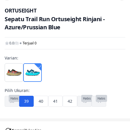
Tam
ORTUSEIGHT
Sepatu Trail Run Ortuseight Rinjani -
Azure/Prussian Blue
0.0
(0)
Terjual 0
Varian:
Pilih Ukuran:
Habis
Habis
Habis
38
39
40
41
42
43
44