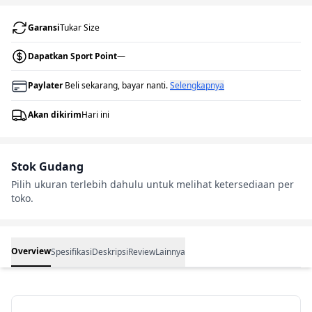
Garansi
Tukar Size
Dapatkan Sport Point
—
Paylater
Beli sekarang, bayar nanti.
Selengkapnya
Akan dikirim
Hari ini
Stok Gudang
Pilih ukuran terlebih dahulu untuk melihat ketersediaan per
toko.
Overview
Spesifikasi
Deskripsi
Review
Lainnya