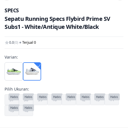
Tam
SPECS
Sepatu Running Specs Flybird Prime SV
Subs1 - White/Antique White/Black
0.0
(0)
Terjual 0
Varian:
Pilih Ukuran:
Habis
Habis
Habis
Habis
Habis
Habis
Habis
Habis
37
38
39
40
41
42
43
44
Habis
Habis
45
46