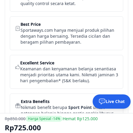
quality control secara ketat.
Best Price
Sportaways.com hanya menjual produk pilihan
dengan harga bersaing. Tersedia cicilan dan
beragam pilihan pembayaran.
Excellent Service
Keamanan dan kenyamanan belanja senantiasa
menjadi prioritas utama kami. Nikmati jaminan 3
hari pengembalian* (S&K berlaku).
Extra Benefits
Live Chat
Nikmati benefit berupa
Sport Point
untuk
potongan belanja hingga gratis ongkir khusus
Rp850.000
Hemat Rp125.000
Harga Spesial -14%
pelanggan Sportaways.com.
Rp725.000