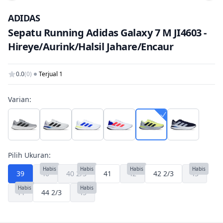
Tam
ADIDAS
Sepatu Running Adidas Galaxy 7 M JI4603 -
Hireye/Aurink/Halsil Jahare/Encaur
0.0
(0)
Terjual 1
Varian:
Pilih Ukuran:
Habis
Habis
Habis
Habis
39
40
40 2/3
41
42
42 2/3
43
Habis
Habis
44
44 2/3
45