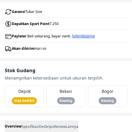
Garansi
Tukar Size
Dapatkan Sport Point
7.250
Paylater
Beli sekarang, bayar nanti.
Selengkapnya
Akan dikirim
Hari ini
Stok Gudang
Menampilkan ketersediaan untuk ukuran terpilih.
Depok
Bekasi
Bogor
Sisa Sedikit
Kosong
Kosong
Overview
Spesifikasi
Deskripsi
Review
Lainnya