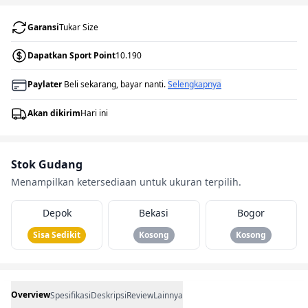
Garansi
Tukar Size
Dapatkan Sport Point
10.190
Paylater
Beli sekarang, bayar nanti.
Selengkapnya
Akan dikirim
Hari ini
Stok Gudang
Menampilkan ketersediaan untuk ukuran terpilih.
Depok
Bekasi
Bogor
Sisa Sedikit
Kosong
Kosong
Overview
Spesifikasi
Deskripsi
Review
Lainnya