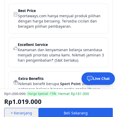
Best Price
Sportaways.com hanya menjual produk pilihan
dengan harga bersaing. Tersedia cicilan dan
beragam pilihan pembayaran.
Excellent Service
Keamanan dan kenyamanan belanja senantiasa
menjadi prioritas utama kami. Nikmati jaminan 3
hari pengembalian* (S&K berlaku).
Extra Benefits
Live Chat
Nikmati benefit berupa
Sport Point
untuk
potongan belanja hingga gratis ongkir khusus
Rp1.200.000
Hemat Rp181.000
Harga Spesial -15%
pelanggan Sportaways.com.
Rp1.019.000
+ Keranjang
Beli Sekarang