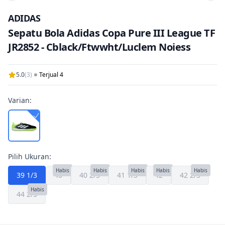
Tam
ADIDAS
Sepatu Bola Adidas Copa Pure III League TF
JR2852 - Cblack/Ftwwht/Luclem Noiess
5.0
(3)
Terjual 4
Varian:
Pilih Ukuran:
Habis
Habis
Habis
Habis
Habis
39 1/3
40
40 2/3
41 1/3
42
42 2/3
Habis
44 2/3