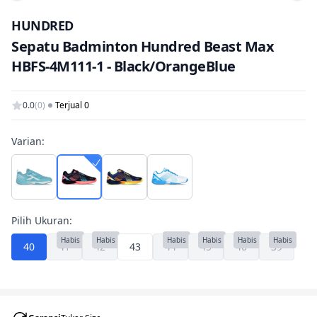
Tam
HUNDRED
Sepatu Badminton Hundred Beast Max
HBFS-4M111-1 - Black/OrangeBlue
0.0
(0)
Terjual 0
Varian:
Pilih Ukuran:
Habis
Habis
Habis
Habis
Habis
Habis
40
41
42
43
44
45
46
39