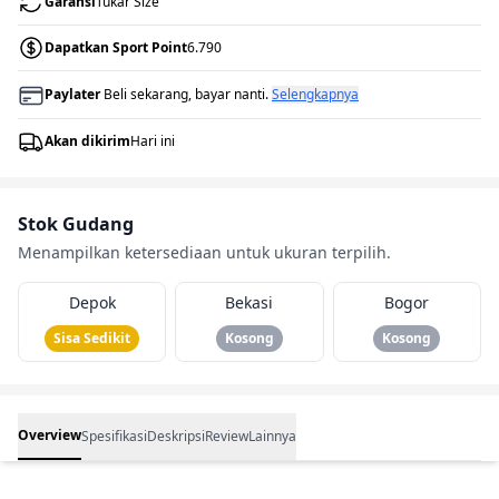
Garansi
Tukar Size
Dapatkan Sport Point
6.790
Paylater
Beli sekarang, bayar nanti.
Selengkapnya
Akan dikirim
Hari ini
Stok Gudang
Menampilkan ketersediaan untuk ukuran terpilih.
Depok
Bekasi
Bogor
Sisa Sedikit
Kosong
Kosong
Overview
Spesifikasi
Deskripsi
Review
Lainnya