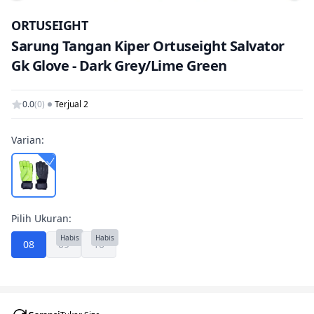
Tam
ORTUSEIGHT
Sarung Tangan Kiper Ortuseight Salvator
Gk Glove - Dark Grey/Lime Green
0.0
(0)
Terjual 2
Varian:
Pilih Ukuran:
Habis
Habis
08
09
10