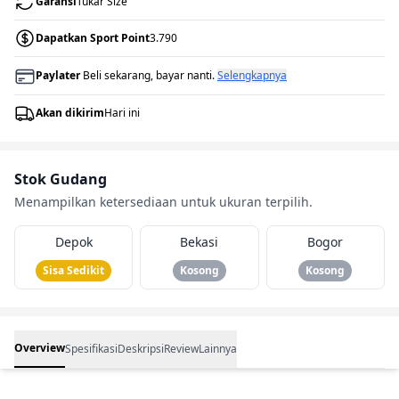
Garansi
Tukar Size
Dapatkan Sport Point
3.790
Paylater
Beli sekarang, bayar nanti.
Selengkapnya
Akan dikirim
Hari ini
Stok Gudang
Menampilkan ketersediaan untuk ukuran terpilih.
Depok
Bekasi
Bogor
Sisa Sedikit
Kosong
Kosong
Overview
Spesifikasi
Deskripsi
Review
Lainnya