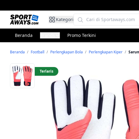
Kategori
Beranda
Brands
Promo Terkini
Beranda
/
Football
/
Perlengkapan Bola
/
Perlengkapan Kiper
/
Sarun
Terlaris