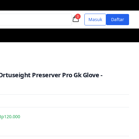
0
Masuk
Daftar
rtuseight Preserver Pro Gk Glove -
Rp120.000