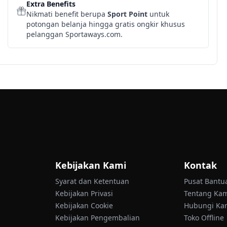
Extra Benefits
Nikmati benefit berupa
Sport Point
untuk
potongan belanja hingga gratis ongkir khusus
pelanggan Sportaways.com.
Kebijakan Kami
Kontak
Syarat dan Ketentuan
Pusat Bantu
Kebijakan Privasi
Tentang Ka
Kebijakan Cookie
Hubungi Ka
Kebijakan Pengembalian
Toko Offline