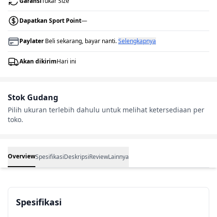
Garansi
Tukar Size
Dapatkan Sport Point
—
Paylater
Beli sekarang, bayar nanti.
Selengkapnya
Akan dikirim
Hari ini
Stok Gudang
Pilih ukuran terlebih dahulu untuk melihat ketersediaan per
toko.
Overview
Spesifikasi
Deskripsi
Review
Lainnya
Spesifikasi