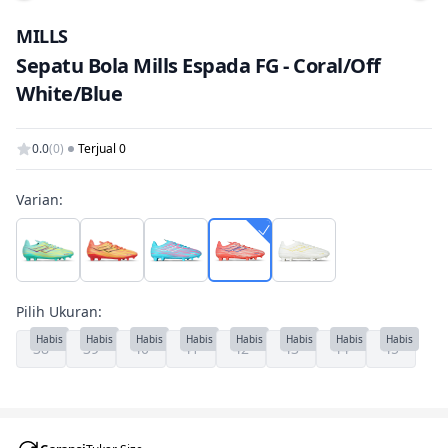
Tam
MILLS
Sepatu Bola Mills Espada FG - Coral/Off
White/Blue
0.0
(0)
Terjual 0
Varian:
Pilih Ukuran:
Habis
Habis
Habis
Habis
Habis
Habis
Habis
Habis
38
39
40
41
42
43
44
45