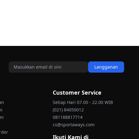
Langganan
Customer Service
an
Setiap Hari 07.00 - 22.00 WIB
mi
(021) 84050012
mi
081188817714
cs@sportaways.com
rder
Ikuti Kami di