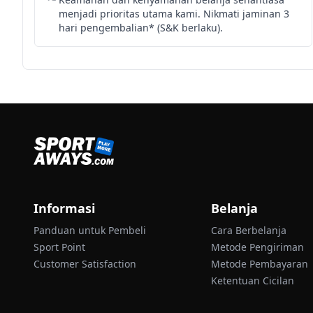
menjadi prioritas utama kami. Nikmati jaminan 3
hari pengembalian* (S&K berlaku).
Informasi
Belanja
Panduan untuk Pembeli
Cara Berbelanja
Sport Point
Metode Pengiriman
Customer Satisfaction
Metode Pembayaran
Ketentuan Cicilan