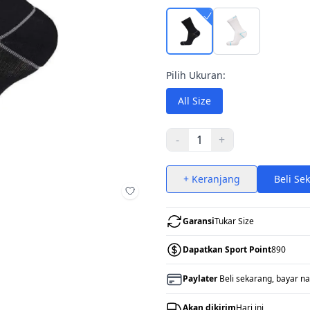
Pilih Ukuran:
All Size
-
1
+
+ Keranjang
Beli Se
Tambah ke wishlist
Garansi
Tukar Size
Dapatkan Sport Point
890
Paylater
Beli sekarang, bayar na
Akan dikirim
Hari ini