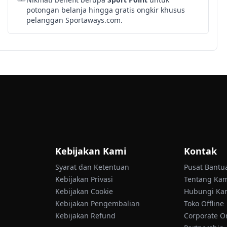
potongan belanja hingga gratis ongkir khusus
pelanggan Sportaways.com.
Kebijakan Kami
Kontak
Syarat dan Ketentuan
Pusat Bantu
Kebijakan Privasi
Tentang Ka
Kebijakan Cookie
Hubungi Ka
Kebijakan Pengembalian
Toko Offline
Kebijakan Refund
Corporate O