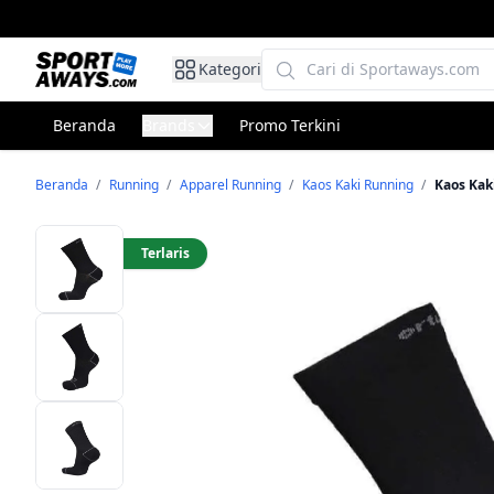
Kategori
Beranda
Brands
Promo Terkini
Beranda
/
Running
/
Apparel Running
/
Kaos Kaki Running
/
Kaos Kak
Terlaris