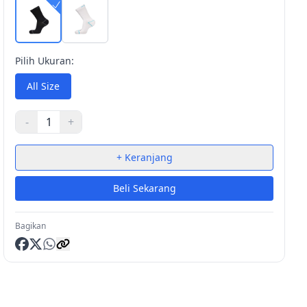
Pilih Ukuran:
All Size
-
1
+
+ Keranjang
Beli Sekarang
Bagikan