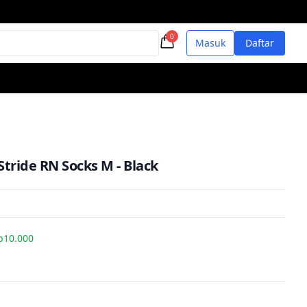
0
Masuk
Daftar
Stride RN Socks M - Black
p10.000