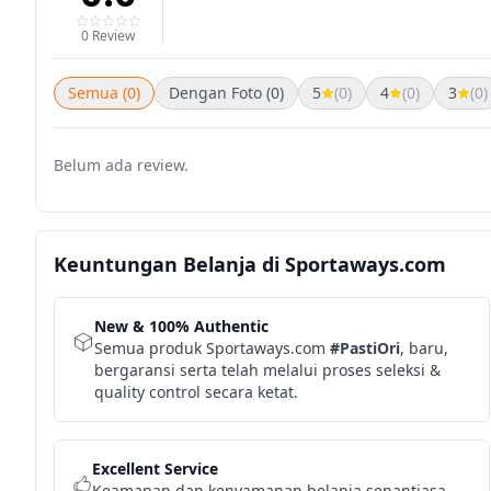
0 Review
Semua (0)
Dengan Foto (0)
5
(0)
4
(0)
3
(0)
Belum ada review.
Keuntungan Belanja di Sportaways.com
New & 100% Authentic
Semua produk Sportaways.com
#PastiOri
, baru,
bergaransi serta telah melalui proses seleksi &
quality control secara ketat.
Excellent Service
Keamanan dan kenyamanan belanja senantiasa