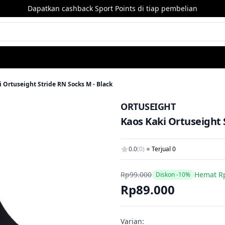
Dapatkan cashback Sport Points di tiap pembelian
i Ortuseight Stride RN Socks M - Black
ORTUSEIGHT
Kaos Kaki Ortuseight 
0.0
(0)
Terjual 0
Rp99.000
Hemat R
Diskon -10%
Rp89.000
Varian: