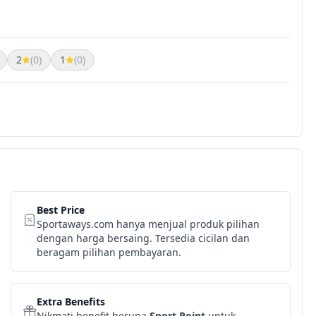
2
(0)
1
(0)
Best Price
Sportaways.com hanya menjual produk pilihan
dengan harga bersaing. Tersedia cicilan dan
beragam pilihan pembayaran.
Extra Benefits
Nikmati benefit berupa
Sport Point
untuk