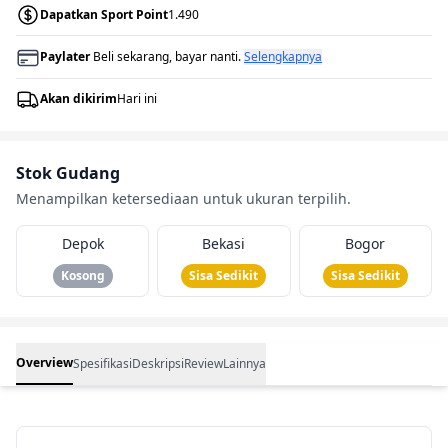
Dapatkan Sport Point
1.490
Paylater
Beli sekarang, bayar nanti.
Selengkapnya
Akan dikirim
Hari ini
Stok Gudang
Menampilkan ketersediaan untuk ukuran terpilih.
Depok
Bekasi
Bogor
Kosong
Sisa Sedikit
Sisa Sedikit
Overview
Spesifikasi
Deskripsi
Review
Lainnya