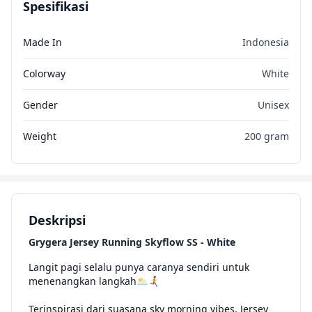
Spesifikasi
Made In
Indonesia
Colorway
White
Gender
Unisex
Weight
200 gram
Deskripsi
Grygera Jersey Running Skyflow SS - White
Langit pagi selalu punya caranya sendiri untuk
menenangkan langkah🌥️🏃🏻‍➡️
Terinspirasi dari suasana sky morning vibes, Jersey