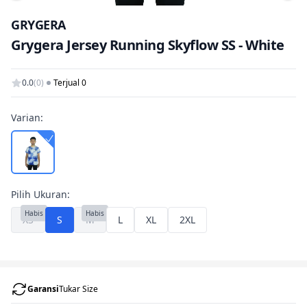
Tam
GRYGERA
Grygera Jersey Running Skyflow SS - White
0.0
(0)
Terjual 0
Varian:
Pilih Ukuran:
Habis
Habis
XS
S
M
L
XL
2XL
Garansi
Tukar Size