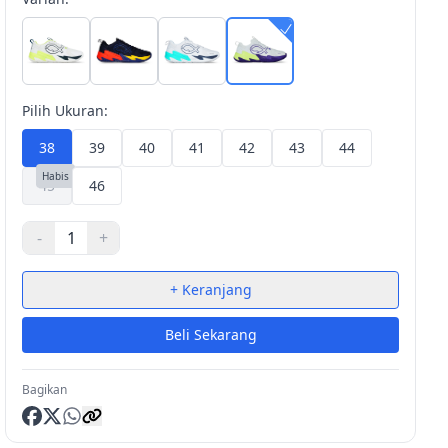
Pilih Ukuran:
38
39
40
41
42
43
44
Habis
45
46
-
1
+
+ Keranjang
Beli Sekarang
Bagikan