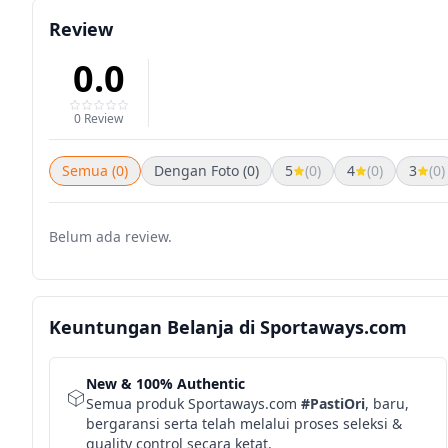
Review
0.0
0 Review
Semua (0)
Dengan Foto (0)
5
(0)
4
(0)
3
(0)
Belum ada review.
Keuntungan Belanja di Sportaways.com
New & 100% Authentic
Semua produk Sportaways.com
#PastiOri
, baru,
bergaransi serta telah melalui proses seleksi &
quality control secara ketat.