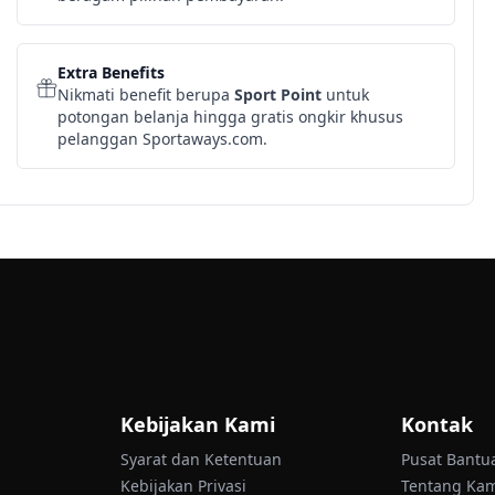
Extra Benefits
Nikmati benefit berupa
Sport Point
untuk
potongan belanja hingga gratis ongkir khusus
pelanggan Sportaways.com.
Kebijakan Kami
Kontak
Syarat dan Ketentuan
Pusat Bantu
Kebijakan Privasi
Tentang Ka