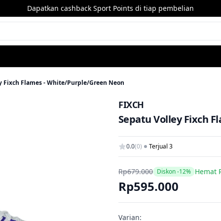
Dapatkan cashback Sport Points di tiap pembelian
y Fixch Flames - White/Purple/Green Neon
FIXCH
Sepatu Volley Fixch 
0.0
(0)
Terjual 3
Rp679.000
Hemat 
Diskon -12%
Rp595.000
Varian: