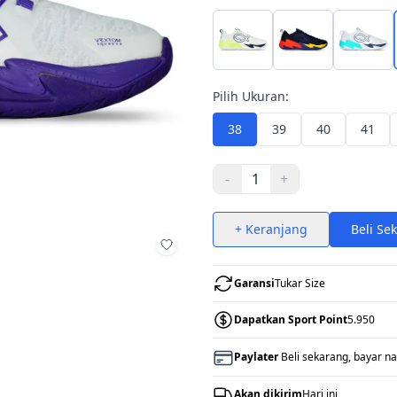
Pilih Ukuran:
38
39
40
41
-
1
+
+ Keranjang
Beli Se
Tambah ke wishlist
Garansi
Tukar Size
Dapatkan Sport Point
5.950
Paylater
Beli sekarang, bayar na
Akan dikirim
Hari ini