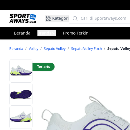
Kategori
Beranda
Brands
Promo Terkini
Beranda
/
Volley
/
Sepatu Volley
/
Sepatu Volley Fixch
/
Sepatu Volle
Terlaris