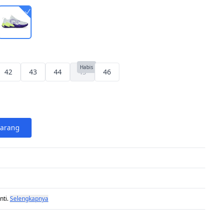
Habis
42
43
44
45
46
karang
nti.
Selengkapnya