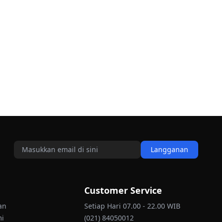
Langganan
Customer Service
an
Setiap Hari 07.00 - 22.00 WIB
mi
(021) 84050012