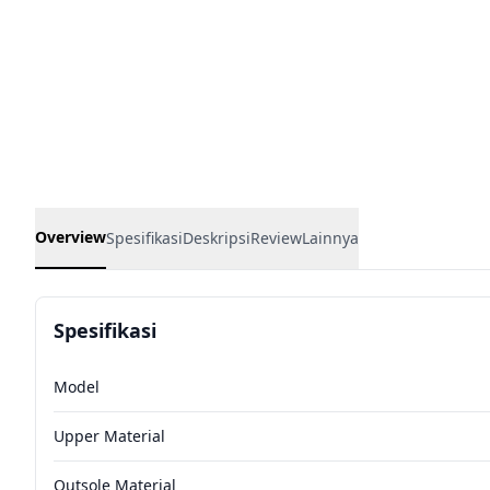
Overview
Spesifikasi
Deskripsi
Review
Lainnya
Spesifikasi
Model
Upper Material
Outsole Material