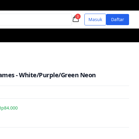
0
Masuk
Daftar
Flames - White/Purple/Green Neon
Rp84.000