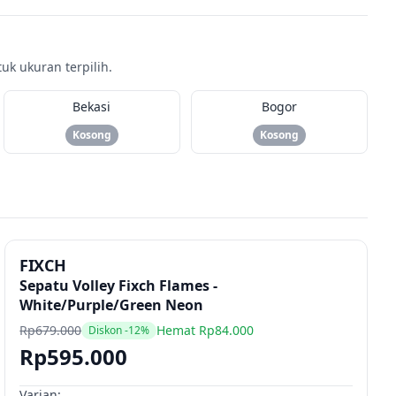
k ukuran terpilih.
Bekasi
Bogor
Kosong
Kosong
FIXCH
Sepatu Volley Fixch Flames -
White/Purple/Green Neon
Rp679.000
Hemat Rp84.000
Diskon -12%
Rp595.000
Varian: