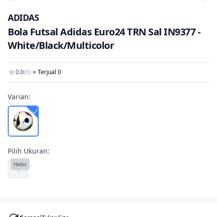
Tam
ADIDAS
Bola Futsal Adidas Euro24 TRN Sal IN9377 -
White/Black/Multicolor
0.0
(0)
Terjual 0
Varian:
Pilih Ukuran:
Habis
4