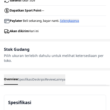
Garansi
Tukar Size
Dapatkan Sport Point
—
Paylater
Beli sekarang, bayar nanti.
Selengkapnya
Akan dikirim
Hari ini
Stok Gudang
Pilih ukuran terlebih dahulu untuk melihat ketersediaan per
toko.
Overview
Spesifikasi
Deskripsi
Review
Lainnya
Spesifikasi