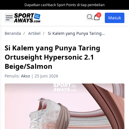
Dapatkan cashback Sport Points di tiap pembelian
0
Masuk
Open search
Beranda
/
Artikel
/
Si Kalem yang Punya Taring Ortuseight Hy...
Si Kalem yang Punya Taring
Ortuseight Hypersonic 2.1
Beige/Salmon
Penulis:
Akso
| 25 Juni 2026