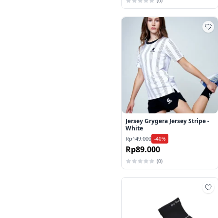
(0)
Ta
Jersey Grygera Jersey Stripe -
White
Rp149.000
-40%
Rp89.000
(0)
Ta