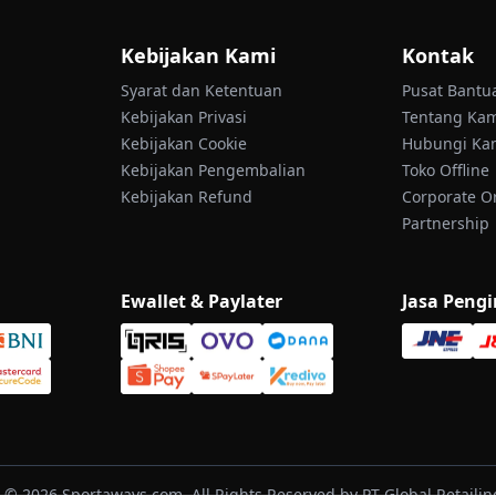
Kebijakan Kami
Kontak
Syarat dan Ketentuan
Pusat Bantu
Kebijakan Privasi
Tentang Ka
Kebijakan Cookie
Hubungi Ka
Kebijakan Pengembalian
Toko Offline
Kebijakan Refund
Corporate O
Partnership
Ewallet & Paylater
Jasa Peng
 © 2026 Sportaways.com, All Rights Reserved by PT Global Retailind