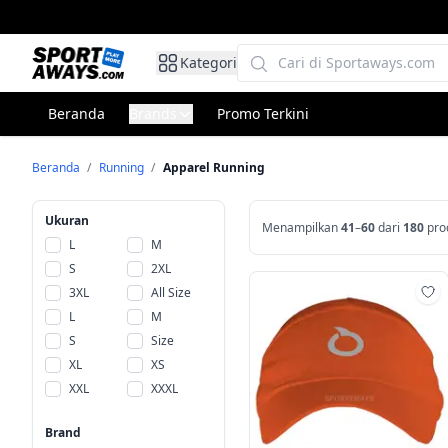
Kategori
Beranda
Brands
Promo Terkini
Beranda
/
Running
/
Apparel Running
Ukuran
Menampilkan
41
–
60
dari
180
pro
L
M
S
2XL
3XL
All Size
Ta
L
M
S
Size
XL
XS
XXL
XXXL
Brand