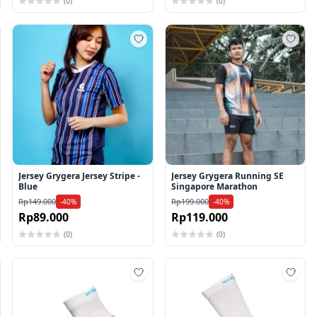
(0)
(0)
mbah ke wishlist
Tambah ke wishlist
Tamb
Jersey Grygera Jersey Stripe -
Jersey Grygera Running SE
Blue
Singapore Marathon
Rp149.000
Rp199.000
-40%
-40%
Rp89.000
Rp119.000
(0)
(0)
mbah ke wishlist
Tambah ke wishlist
Tamb