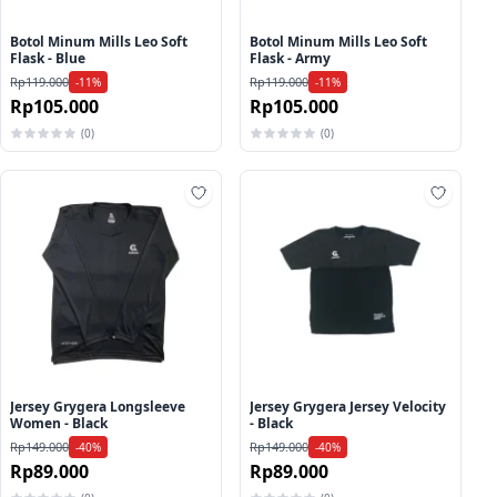
Botol Minum Mills Leo Soft
Botol Minum Mills Leo Soft
Flask - Blue
Flask - Army
Rp119.000
Rp119.000
-11%
-11%
Rp105.000
Rp105.000
(0)
(0)
ah ke wishlist
Tambah ke wishlist
Tambah
Jersey Grygera Longsleeve
Jersey Grygera Jersey Velocity
Women - Black
- Black
Rp149.000
Rp149.000
-40%
-40%
Rp89.000
Rp89.000