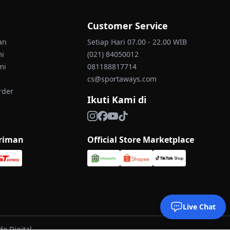
Customer Service
an
Setiap Hari 07.00 - 22.00 WIB
mi
(021) 84050012
mi
081188817714
cs@sportaways.com
rder
Ikuti Kami di
iriman
Official Store Marketplace
Live Chat
o Digital.