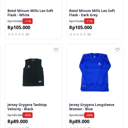
Botol Minum Mills Leo Soft
Botol Minum Mills Leo Soft
Flask - White
Flask - Dark Grey
Rp119.000
Rp119.000
-11%
-11%
Rp105.000
Rp105.000
(0)
(0)
mbah ke wishlist
Tambah ke wishlist
Tamb
Jersey Grygera Tanktop
Jersey Grygera Longsleeve
Velocity - Black
Women - Blue
Rp149.000
Rp149.000
-40%
-40%
Rp89.000
Rp89.000