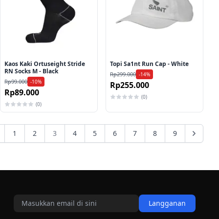
Kaos Kaki Ortuseight Stride
Topi Sa1nt Run Cap - White
RN Socks M - Black
Rp299.000
-14%
Rp99.000
-10%
Rp255.000
Rp89.000
(0)
(0)
1
2
3
4
5
6
7
8
9
Langganan