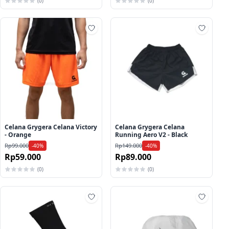
(0)
(0)
ah ke wishlist
Tambah ke wishlist
Tambah
Celana Grygera Celana Victory
Celana Grygera Celana
- Orange
Running Aero V2 - Black
Rp99.000
Rp149.000
-40%
-40%
Rp59.000
Rp89.000
(0)
(0)
ah ke wishlist
Tambah ke wishlist
Tambah