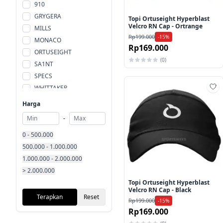
910
GRYGERA
Topi Ortuseight Hyperblast
Velcro RN Cap - Ortrange
MILLS
Rp199.000
-15%
MONACO
Rp169.000
ORTUSEIGHT
(0)
SA1NT
SPECS
WHITTAKER
Ta
Harga
-
0 - 500.000
500.000 - 1.000.000
1.000.000 - 2.000.000
> 2.000.000
Topi Ortuseight Hyperblast
Velcro RN Cap - Black
Terapkan
Reset
Rp199.000
-15%
Rp169.000