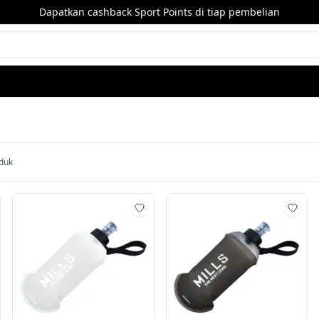
Dapatkan cashback Sport Points di tiap pembelian
duk
mbah ke wishlist
Tambah ke wishlist
Tamb