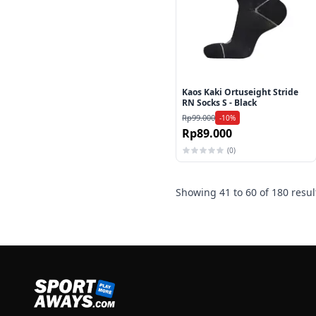
Kaos Kaki Ortuseight Stride
RN Socks S - Black
Rp99.000
-10%
Rp89.000
(0)
Showing
41
to
60
of
180
resul