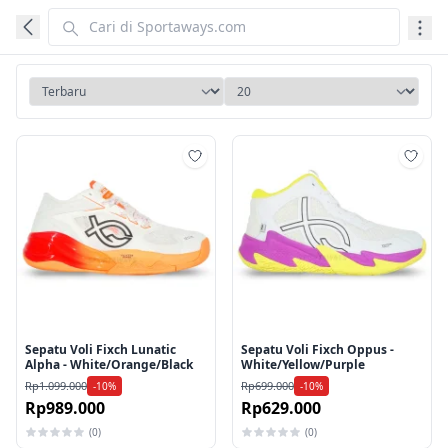
Tambah ke wishlist
Tamb
Sepatu Voli Fixch Lunatic
Sepatu Voli Fixch Oppus -
Alpha - White/Orange/Black
White/Yellow/Purple
Rp1.099.000
Rp699.000
-10%
-10%
Rp989.000
Rp629.000
(0)
(0)