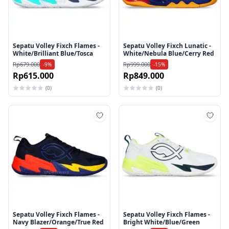
Sepatu Volley Fixch Flames -
Sepatu Volley Fixch Lunatic -
White/Brilliant Blue/Tosca
White/Nebula Blue/Cerry Red
Rp679.000
Rp999.000
-9%
-15%
Rp615.000
Rp849.000
(0)
(0)
Tambah ke wishlist
Tamb
Sepatu Volley Fixch Flames -
Sepatu Volley Fixch Flames -
Navy Blazer/Orange/True Red
Bright White/Blue/Green