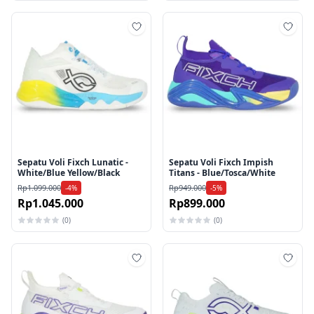
Tambah ke wishlist
Tamb
Sepatu Voli Fixch Lunatic -
Sepatu Voli Fixch Impish
White/Blue Yellow/Black
Titans - Blue/Tosca/White
Rp1.099.000
Rp949.000
-4%
-5%
Rp1.045.000
Rp899.000
(0)
(0)
Tambah ke wishlist
Tamb