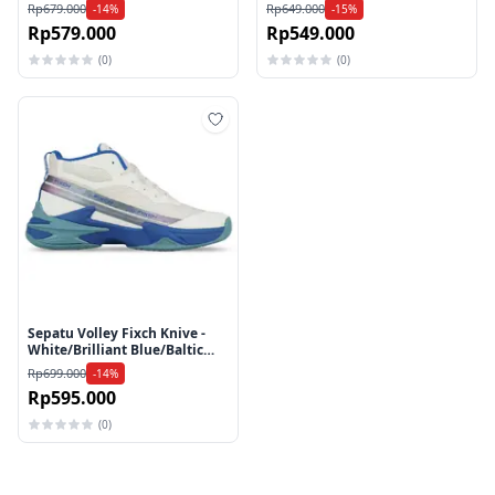
Rp679.000
Rp649.000
-14%
-15%
Rp579.000
Rp549.000
(0)
(0)
Tambah ke wishlist
Sepatu Volley Fixch Knive -
White/Brilliant Blue/Baltic
Blue
Rp699.000
-14%
Rp595.000
(0)