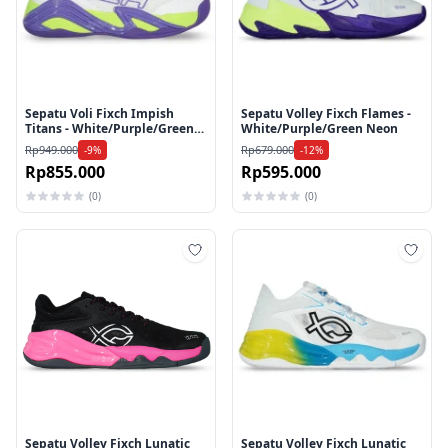
Sepatu Voli Fixch Impish
Sepatu Volley Fixch Flames -
Titans - White/Purple/Green
White/Purple/Green Neon
Neon
Rp949.000
Rp679.000
-9%
-12%
Rp855.000
Rp595.000
(0)
(0)
Tambah ke wishlist
Tamb
Sepatu Volley Fixch Lunatic
Sepatu Volley Fixch Lunatic