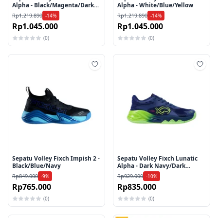
Alpha - Black/Magenta/Dark
Alpha - White/Blue/Yellow
Gray
Rp1.219.890
Rp1.219.890
-14%
-14%
Rp1.045.000
Rp1.045.000
(0)
(0)
Tambah ke wishlist
Tamb
Sepatu Volley Fixch Impish 2 -
Sepatu Volley Fixch Lunatic
Black/Blue/Navy
Alpha - Dark Navy/Dark
Navy/Lime Green
Rp849.000
Rp929.000
-9%
-10%
Rp765.000
Rp835.000
(0)
(0)