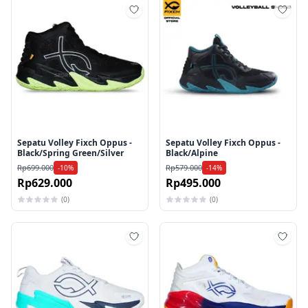
Tambah ke wishlist
Tamb
Sepatu Volley Fixch Oppus -
Sepatu Volley Fixch Oppus -
Black/Spring Green/Silver
Black/Alpine
Rp699.000
Rp579.000
-10%
-14%
Rp629.000
Rp495.000
(0)
(0)
Tambah ke wishlist
Tamb