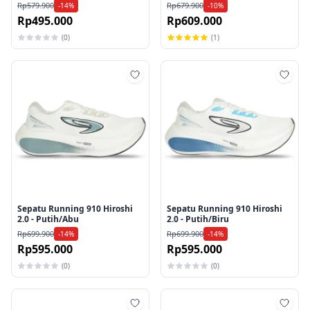
Hitam/Tosca/Biru/Navy
Muda/Putih/Merah
Rp579.900
Rp679.900
-14%
-10%
Rp495.000
Rp609.000
(0)
(1)
Tambah ke wishlist
Tamb
Sepatu Running 910 Hiroshi
Sepatu Running 910 Hiroshi
2.0 - Putih/Abu
2.0 - Putih/Biru
Rp699.900
Rp699.900
-14%
-14%
Rp595.000
Rp595.000
(0)
(0)