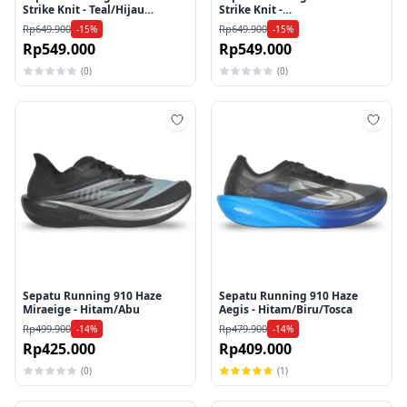
Strike Knit - Teal/Hijau
Strike Knit -
Lime/Hijau
Hitam/Merah/Ungu
Rp649.900
Rp649.900
-15%
-15%
Rp549.000
Rp549.000
(0)
(0)
Tambah ke wishlist
Tamb
Sepatu Running 910 Haze
Sepatu Running 910 Haze
Miraeige - Hitam/Abu
Aegis - Hitam/Biru/Tosca
Rp499.900
Rp479.900
-14%
-14%
Rp425.000
Rp409.000
(0)
(1)