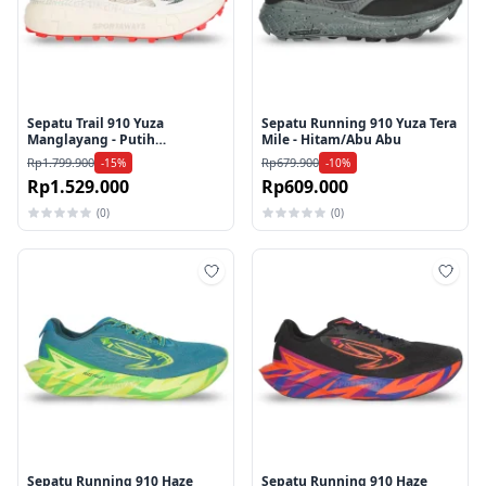
Sepatu Trail 910 Yuza
Sepatu Running 910 Yuza Tera
Manglayang - Putih
Mile - Hitam/Abu Abu
Tulang/Abu/Navy
Rp1.799.900
Rp679.900
-15%
-10%
Rp1.529.000
Rp609.000
(0)
(0)
Tambah ke wishlist
Tamb
Sepatu Running 910 Haze
Sepatu Running 910 Haze