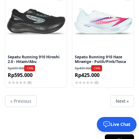
Tambah ke wishlist
Tamb
Sepatu Running 910 Hiroshi
Sepatu Running 910 Haze
2.0 - Hitam/Abu
Miraeige - Putih/Pink/Tosca
Rp699.900
Rp499.900
-14%
-14%
Rp595.000
Rp425.000
(0)
(0)
« Previous
Next »
Live Chat