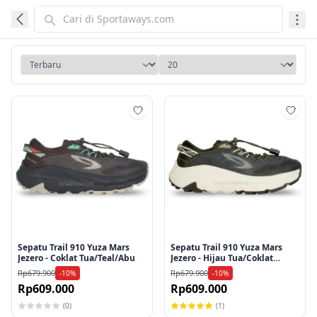
Tambah ke wishlist
Tamb
Sepatu Trail 910 Yuza Mars
Sepatu Trail 910 Yuza Mars
Jezero - Coklat Tua/Teal/Abu
Jezero - Hijau Tua/Coklat
Tua/Putih Tulang
Rp679.900
Rp679.900
-10%
-10%
Rp609.000
Rp609.000
(0)
(1)