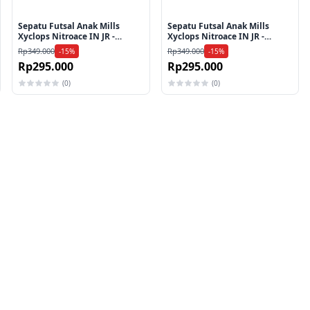
Sepatu Futsal Anak Mills
Sepatu Futsal Anak Mills
Xyclops Nitroace IN JR -
Xyclops Nitroace IN JR -
Mint/Yellow Green/Lime
Lavender/Marina
Rp349.000
Rp349.000
-15%
-15%
Green
Blue/Magenta
Rp295.000
Rp295.000
(0)
(0)