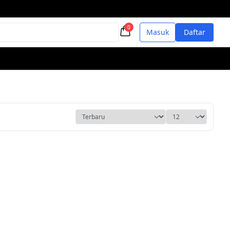
0
Masuk
Daftar
ah ke wishlist