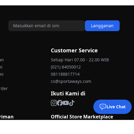
Langganan
Customer Service
an
Setiap Hari 07.00 - 22.00 WIB
mi
(021) 84050012
mi
081188817714
cs@sportaways.com
rder
Ikuti Kami di
Live Chat
iriman
Official Store Marketplace