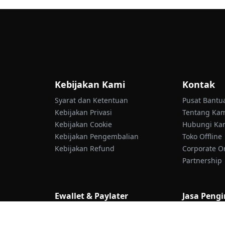
Kebijakan Kami
Kontak
Syarat dan Ketentuan
Pusat Bantu
Kebijakan Privasi
Tentang Ka
Kebijakan Cookie
Hubungi Ka
Kebijakan Pengembalian
Toko Offline
Kebijakan Refund
Corporate O
Partnership
Ewallet & Paylater
Jasa Peng