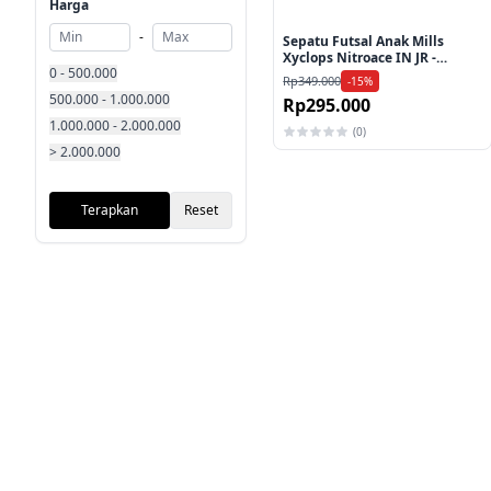
Harga
-
Sepatu Futsal Anak Mills
Xyclops Nitroace IN JR -
0 - 500.000
White/Marina Blue/Magenta
Rp349.000
-15%
500.000 - 1.000.000
Rp295.000
1.000.000 - 2.000.000
(0)
> 2.000.000
Terapkan
Reset