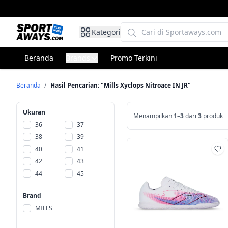
Kategori
Beranda
Brands
Promo Terkini
Beranda
/
Hasil Pencarian: "Mills Xyclops Nitroace IN JR"
Ukuran
Menampilkan
1
–
3
dari
3
produk
36
37
38
39
40
41
Ta
42
43
44
45
Brand
MILLS