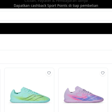
Dapatkan cashback Sport Points di tiap pembelian
mbah ke wishlist
Tambah ke wishlist
Tamb